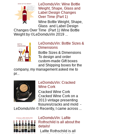
LeDomduVin: Wine Bottle
Weight, Shape, Glass and
Label Design Changes
Over Time (Part 1)
Wine Bottle Weight, Shape,
Glass and Label Design
Changes Over Time (Part 1) Wine Bottle
Weight by ©LeDomduVin 2019 ...
LeDomduVin: Bottle Sizes &
Dimensions
Bottle Sizes & Dimensions
To design and order
custom-made Gift boxes
and Shipping boxes for the
company, my management asked me to
pr...
LeDomduVin: Cracked
Wine Cork
Cracked Wine Cork
Cracked Wine Cork on a
2013 vintage presenting
fissures/cracks and mold -
LeDomduVin © Recently, I came across ...
LeDomduVin: Lafite
Rothschild is all about the
details!
Lafite Rothschild is all