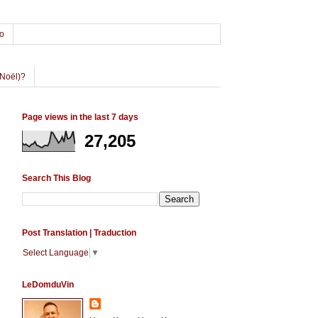
o
Noël)?
Page views in the last 7 days
27,205
Search This Blog
Post Translation | Traduction
Select Language
▼
LeDomduVin