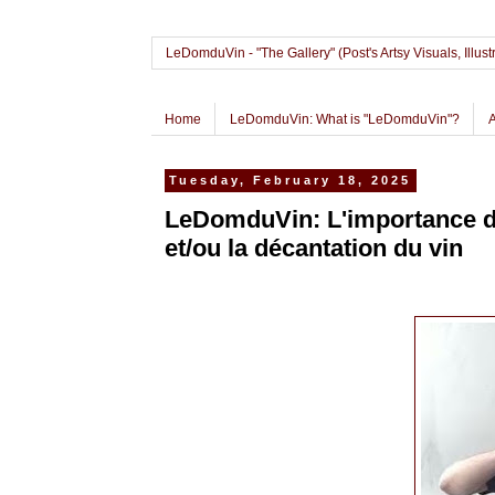
LeDomduVin - "The Gallery" (Post's Artsy Visuals, Il
Home
LeDomduVin: What is "LeDomduVin"?
Tuesday, February 18, 2025
LeDomduVin: L'importance de 
et/ou la décantation du vin