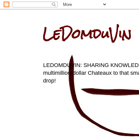
LeDomduVin
LEDOMDUVIN: SHARING KNOWLEDGE AN
multimillion-dollar Chateaux to that sma
drop!