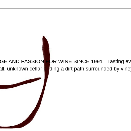
D PASSION FOR WINE SINCE 1991 - Tasting everyt
ll, unknown cellar ending a dirt path surrounded by vineya