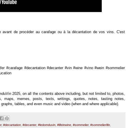
fe avant de procéder au carafage ou à la décantation de vos vins. C'est
er #carafage #decantation #decanter #vin #wine #vino #wein #sommelier
ucation
duVin 2025, on all the contents above including, but not limited to, photos,
uals, maps, memes, posts, texts, writings, quotes, notes, tasting notes,
es, graphs, tables, and even music and video (when and where applicable).
r
,
#decantation
,
#decanter
,
#ledomduvin
,
#lifeinwine
,
#sommelier
,
#sommelierlife
,