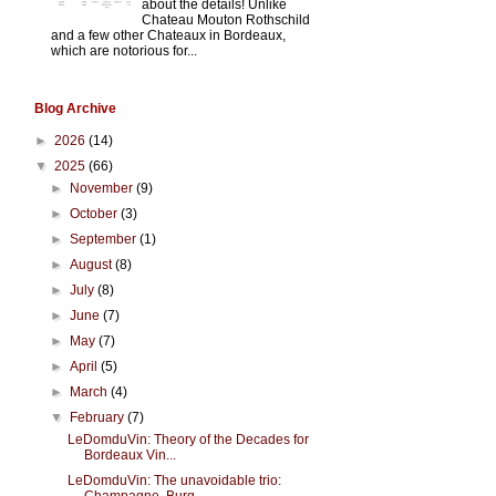
about the details! Unlike
Chateau Mouton Rothschild
and a few other Chateaux in Bordeaux,
which are notorious for...
Blog Archive
►
2026
(14)
▼
2025
(66)
►
November
(9)
►
October
(3)
►
September
(1)
►
August
(8)
►
July
(8)
►
June
(7)
►
May
(7)
►
April
(5)
►
March
(4)
▼
February
(7)
LeDomduVin: Theory of the Decades for
Bordeaux Vin...
LeDomduVin: The unavoidable trio: