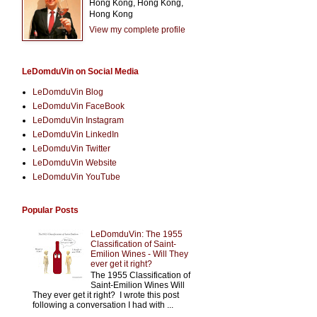
Hong Kong, Hong Kong,
Hong Kong
View my complete profile
LeDomduVin on Social Media
LeDomduVin Blog
LeDomduVin FaceBook
LeDomduVin Instagram
LeDomduVin LinkedIn
LeDomduVin Twitter
LeDomduVin Website
LeDomduVin YouTube
Popular Posts
LeDomduVin: The 1955
Classification of Saint-
Emilion Wines - Will They
ever get it right?
The 1955 Classification of
Saint-Emilion Wines Will
They ever get it right? I wrote this post
following a conversation I had with ...