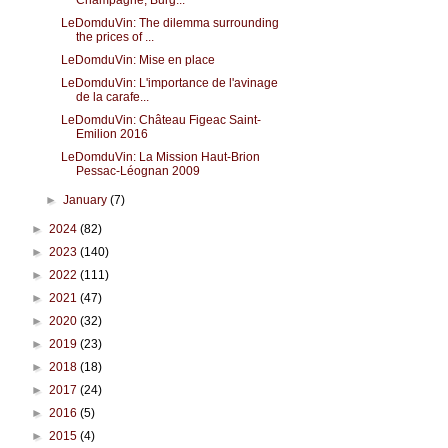
Champagne, Burg...
LeDomduVin: The dilemma surrounding
the prices of ...
LeDomduVin: Mise en place
LeDomduVin: L'importance de l'avinage
de la carafe...
LeDomduVin: Château Figeac Saint-
Emilion 2016
LeDomduVin: La Mission Haut-Brion
Pessac-Léognan 2009
►
January
(7)
►
2024
(82)
►
2023
(140)
►
2022
(111)
►
2021
(47)
►
2020
(32)
►
2019
(23)
►
2018
(18)
►
2017
(24)
►
2016
(5)
►
2015
(4)