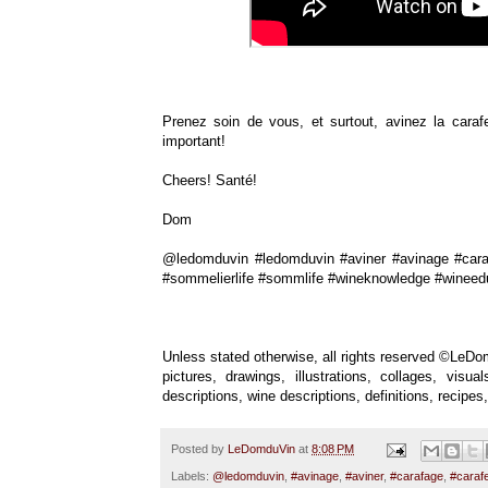
Prenez soin de vous, et surtout, avinez la cara
important!
Cheers! Santé!
Dom
@ledomduvin #ledomduvin #aviner #avinage #caraf
#sommelierlife #sommlife #wineknowledge #wineed
Unless stated otherwise, all rights reserved ©LeDom
pictures, drawings, illustrations, collages, vis
descriptions, wine descriptions, definitions, recip
Posted by
LeDomduVin
at
8:08 PM
Labels:
@ledomduvin
,
#avinage
,
#aviner
,
#carafage
,
#carafe