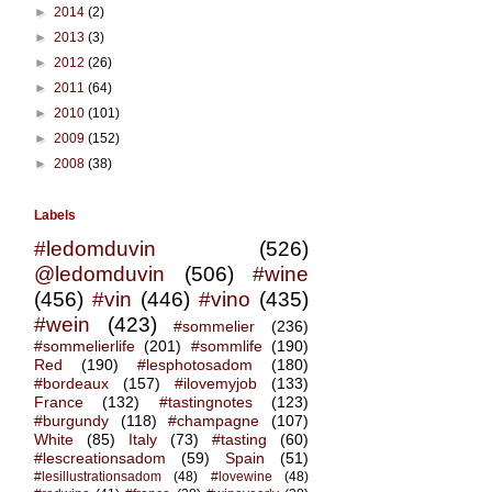
►
2014
(2)
►
2013
(3)
►
2012
(26)
►
2011
(64)
►
2010
(101)
►
2009
(152)
►
2008
(38)
Labels
#ledomduvin
(526)
@ledomduvin
(506)
#wine
(456)
#vin
(446)
#vino
(435)
#wein
(423)
#sommelier
(236)
#sommelierlife
(201)
#sommlife
(190)
Red
(190)
#lesphotosadom
(180)
#bordeaux
(157)
#ilovemyjob
(133)
France
(132)
#tastingnotes
(123)
#burgundy
(118)
#champagne
(107)
White
(85)
Italy
(73)
#tasting
(60)
#lescreationsadom
(59)
Spain
(51)
#lesillustrationsadom
(48)
#lovewine
(48)