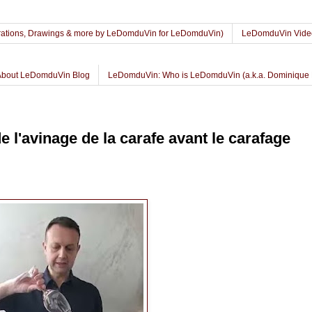
lustrations, Drawings & more by LeDomduVin for LeDomduVin)
LeDomduVin Vide
About LeDomduVin Blog
LeDomduVin: Who is LeDomduVin (a.k.a. Dominique 
l'avinage de la carafe avant le carafage