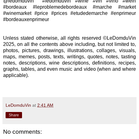
@ledomduvin #ledomduvin #wine #vin #vino #wein
#bordeaux #leproblemedebordeaux #marche #market
#winemarket #price #prices #etudedemarche #enprimeur
#bordeauxenprimeur
Unless stated otherwise, all rights reserved ©LeDomduVin
2025, on all the contents above including, but not limited to,
photos, pictures, drawings, illustrations, collages, visuals,
maps, memes, posts, texts, writings, quotes, notes, tasting
notes, descriptions, wine descriptions, definitions, recipes,
graphs, tables, and even music and video (when and where
applicable).
LeDomduVin
at
2:41 AM
Share
No comments: