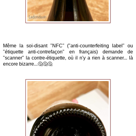
Même la soi-disant "NFC" ("anti-counterfeiting label" ou
"étiquette anti-contrefaçon" en français) demande de
"scanner" la contre-étiquette, où il n'y a rien à scanner... là
encore bizarre...🤔🤔🤔